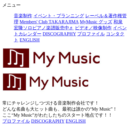
メニュー
音楽制作
イベント・プランニング
レーベル＆著作権管
理
Members' Club TAKARAJIMA
MyMusic グッズ
和泉
宏隆ソロピアノ楽譜販売中♬
ビデオ／映像制作
イベン
トカレンダー
DISCOGRAPHY
プロファイル
コンタク
ト
ENGLISH
常にチャレンジしつづける音楽制作会社です！
どんな名曲も大ヒット曲も、最初は誰かの“My Music”！
ここ“My Music”がわたしたちのスタート地点です！！
プロファイル
DISCOGRAPHY
ENGLISH