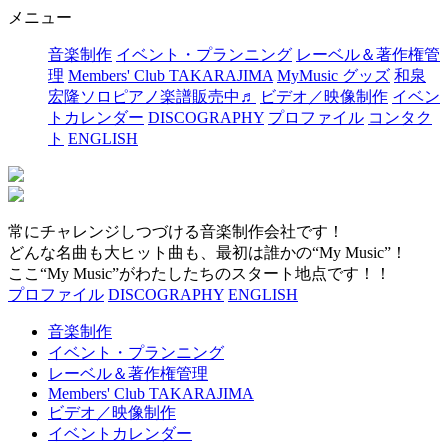
メニュー
音楽制作
イベント・プランニング
レーベル＆著作権管
理
Members' Club TAKARAJIMA
MyMusic グッズ
和泉
宏隆ソロピアノ楽譜販売中♬
ビデオ／映像制作
イベン
トカレンダー
DISCOGRAPHY
プロファイル
コンタク
ト
ENGLISH
常にチャレンジしつづける音楽制作会社です！
どんな名曲も大ヒット曲も、最初は誰かの“My Music”！
ここ“My Music”がわたしたちのスタート地点です！！
プロファイル
DISCOGRAPHY
ENGLISH
音楽制作
イベント・プランニング
レーベル＆著作権管理
Members' Club TAKARAJIMA
ビデオ／映像制作
イベントカレンダー