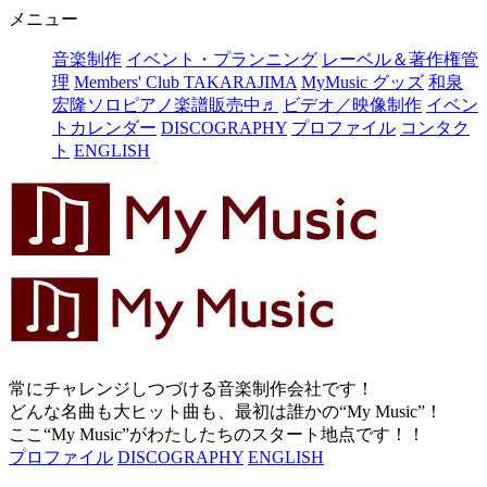
メニュー
音楽制作
イベント・プランニング
レーベル＆著作権管
理
Members' Club TAKARAJIMA
MyMusic グッズ
和泉
宏隆ソロピアノ楽譜販売中♬
ビデオ／映像制作
イベン
トカレンダー
DISCOGRAPHY
プロファイル
コンタク
ト
ENGLISH
常にチャレンジしつづける音楽制作会社です！
どんな名曲も大ヒット曲も、最初は誰かの“My Music”！
ここ“My Music”がわたしたちのスタート地点です！！
プロファイル
DISCOGRAPHY
ENGLISH