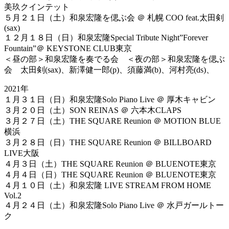
美玖クインテット
５月２１日（土）和泉宏隆を偲ぶ会 ＠ 札幌 COO feat.太田剣
(sax)
１２月１８日（日）和泉宏隆Special Tribute Night”Forever
Fountain”＠ KEYSTONE CLUB東京
＜昼の部＞和泉宏隆を奏でる会 ＜夜の部＞和泉宏隆を偲ぶ
会 太田剣(sax)、新澤健一郎(p)、須藤満(b)、河村亮(ds)、
2021年
１月３１日（日）和泉宏隆Solo Piano Live ＠ 厚木キャビン
３月２０日（土）SON REINAS ＠ 六本木CLAPS
３月２７日（土）THE SQUARE Reunion ＠ MOTION BLUE
横浜
３月２８日（日）THE SQUARE Reunion ＠ BILLBOARD
LIVE大阪
４月３日（土）THE SQUARE Reunion ＠ BLUENOTE東京
４月４日（日）THE SQUARE Reunion ＠ BLUENOTE東京
４月１０日（土）和泉宏隆 LIVE STREAM FROM HOME
Vol.2
４月２４日（土）和泉宏隆Solo Piano Live ＠ 水戸ガールトー
ク