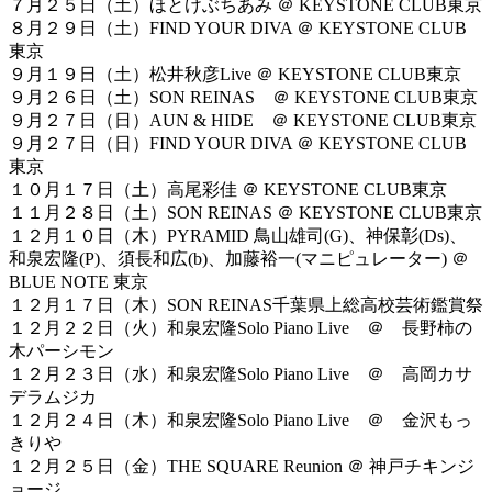
７月２５日（土）ほとけぶちあみ ＠ KEYSTONE CLUB東京
８月２９日（土）FIND YOUR DIVA ＠ KEYSTONE CLUB
東京
９月１９日（土）松井秋彦Live ＠ KEYSTONE CLUB東京
９月２６日（土）SON REINAS ＠ KEYSTONE CLUB東京
９月２７日（日）AUN & HIDE ＠ KEYSTONE CLUB東京
９月２７日（日）FIND YOUR DIVA ＠ KEYSTONE CLUB
東京
１０月１７日（土）高尾彩佳 ＠ KEYSTONE CLUB東京
１１月２８日（土）SON REINAS ＠ KEYSTONE CLUB東京
１２月１０日（木）PYRAMID 鳥山雄司(G)、神保彰(Ds)、
和泉宏隆(P)、須長和広(b)、加藤裕一(マニピュレーター) ＠
BLUE NOTE 東京
１２月１７日（木）SON REINAS千葉県上総高校芸術鑑賞祭
１２月２２日（火）和泉宏隆Solo Piano Live ＠ 長野柿の
木パーシモン
１２月２３日（水）和泉宏隆Solo Piano Live ＠ 高岡カサ
デラムジカ
１２月２４日（木）和泉宏隆Solo Piano Live ＠ 金沢もっ
きりや
１２月２５日（金）THE SQUARE Reunion ＠ 神戸チキンジ
ョージ