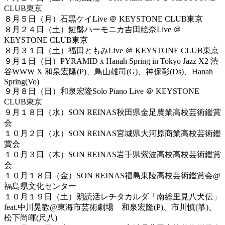
CLUB東京
８月５日（月）石黒ケイLive ＠ KEYSTONE CLUB東京
８月２４日（土）鍵盤ハーモニカ吉田絵奈Live ＠
KEYSTONE CLUB東京
８月３１日（土）福田ともみLive ＠ KEYSTONE CLUB東京
９月１日（日）PYRAMID x Hanah Spring in Tokyo Jazz X2 渋
谷WWW X 和泉宏隆(P)、鳥山雄司(G)、神保彰(Ds)、Hanah
Spring(Vo)
９月８日（日）和泉宏隆Solo Piano Live ＠ KEYSTONE
CLUB東京
９月１８日（水）SON REINAS秋田県金足農業高校芸術鑑賞
会
１０月２日（水）SON REINAS宮城県大河原商業高校芸術鑑
賞会
１０月３日（木）SON REINAS岩手県紫波高校高校芸術鑑賞
会
１０月１８日（金）SON REINAS福島東陵高校芸術鑑賞会@
福島県文化センター
１０月１９日（土）朗読活レチタカルダ「南総里見八犬伝」
feat.中川晃教@東海市芸術劇場 和泉宏隆(P)、市川慎(箏)、
松下尚暉(尺八)