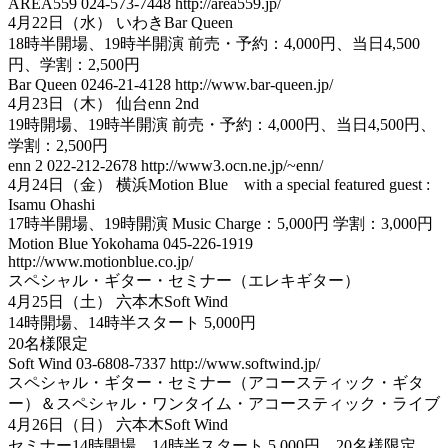
AREA559 024-573-7448 http://area559.jp/
4月22日（水） いわきBar Queen
18時半開場、19時半開演 前売・予約：4,000円、当日4,500
円、学割：2,500円
Bar Queen 0246-21-4128 http://www.bar-queen.jp/
4月23日（木） 仙台enn 2nd
19時開場、19時半開演 前売・予約：4,000円、当日4,500円、
学割：2,500円
enn 2 022-212-2678 http://www3.ocn.ne.jp/~enn/
4月24日（金） 横浜Motion Blue with a special featured guest :
Isamu Ohashi
17時半開場、19時開演 Music Charge：5,000円 学割：3,000円
Motion Blue Yokohama 045-226-1919
http://www.motionblue.co.jp/
スペシャル・ギター・セミナー（エレキギター）
4月25日（土） 六本木Soft Wind
14時開場、14時半スタート 5,000円
20名様限定
Soft Wind 03-6808-7337 http://www.softwind.jp/
スペシャル・ギター・セミナー（アコースティック・ギタ
ー）＆スペシャル・ワンタイム・アコースティック・ライブ
4月26日（日） 六本木Soft Wind
セミナー14時開場、14時半スタート 5,000円 20名様限定