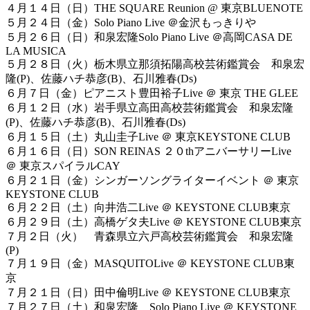
４月１４日（日）THE SQUARE Reunion @ 東京BLUENOTE
５月２４日（金）Solo Piano Live ＠金沢もっきりや
５月２６日（日）和泉宏隆Solo Piano Live ＠高岡CASA DE
LA MUSICA
５月２８日（火）栃木県立那須拓陽高校芸術鑑賞会 和泉宏
隆(P)、佐藤ハチ恭彦(B)、石川雅春(Ds)
６月７日（金）ピアニスト豊田裕子Live ＠ 東京 THE GLEE
６月１２日（水）岩手県立高田高校芸術鑑賞会 和泉宏隆
(P)、佐藤ハチ恭彦(B)、石川雅春(Ds)
６月１５日（土）丸山圭子Live ＠ 東京KEYSTONE CLUB
６月１６日（日）SON REINAS ２０thアニバーサリーLive
＠ 東京スパイラルCAY
６月２１日（金）シンガーソングライターイベント ＠ 東京
KEYSTONE CLUB
６月２２日（土）向井浩二Live ＠ KEYSTONE CLUB東京
６月２９日（土）高橋ゲタ夫Live ＠ KEYSTONE CLUB東京
７月２日（火） 青森県立六戸高校芸術鑑賞会 和泉宏隆
(P)
７月１９日（金）MASQUITOLive ＠ KEYSTONE CLUB東
京
７月２１日（日）田中倫明Live ＠ KEYSTONE CLUB東京
７月２７日（土）和泉宏隆 Solo Piano Live ＠ KEYSTONE