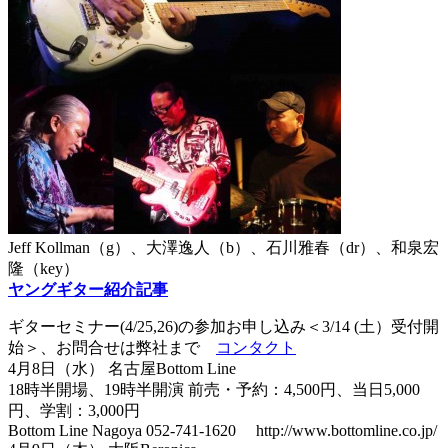
Jeff Kollman（g）、大澤逸人（b）、石川雅春（dr）、和泉宏
隆（key）
ヤングギター紹介記事
ギターセミナー(4/25,26)の参加お申し込み＜3/14 (土）受付開
始＞、お問合せは弊社まで
コンタクト
4月8日（水） 名古屋Bottom Line
18時半開場、19時半開演 前売・予約：4,500円、当日5,000
円、学割：3,000円
Bottom Line Nagoya 052-741-1620 http://www.bottomline.co.jp/