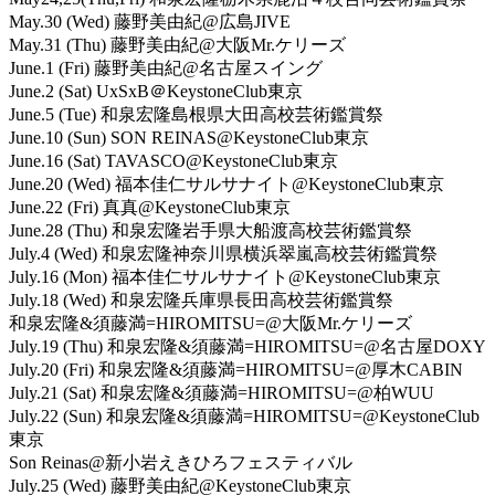
May.30 (Wed) 藤野美由紀@広島JIVE
May.31 (Thu) 藤野美由紀@大阪Mr.ケリーズ
June.1 (Fri) 藤野美由紀@名古屋スイング
June.2 (Sat) UxSxB＠KeystoneClub東京
June.5 (Tue) 和泉宏隆島根県大田高校芸術鑑賞祭
June.10 (Sun) SON REINAS@KeystoneClub東京
June.16 (Sat) TAVASCO@KeystoneClub東京
June.20 (Wed) 福本佳仁サルサナイト@KeystoneClub東京
June.22 (Fri) 真真@KeystoneClub東京
June.28 (Thu) 和泉宏隆岩手県大船渡高校芸術鑑賞祭
July.4 (Wed) 和泉宏隆神奈川県横浜翠嵐高校芸術鑑賞祭
July.16 (Mon) 福本佳仁サルサナイト@KeystoneClub東京
July.18 (Wed) 和泉宏隆兵庫県長田高校芸術鑑賞祭
和泉宏隆&須藤満=HIROMITSU=@大阪Mr.ケリーズ
July.19 (Thu) 和泉宏隆&須藤満=HIROMITSU=@名古屋DOXY
July.20 (Fri) 和泉宏隆&須藤満=HIROMITSU=@厚木CABIN
July.21 (Sat) 和泉宏隆&須藤満=HIROMITSU=@柏WUU
July.22 (Sun) 和泉宏隆&須藤満=HIROMITSU=@KeystoneClub
東京
Son Reinas@新小岩えきひろフェスティバル
July.25 (Wed) 藤野美由紀@KeystoneClub東京