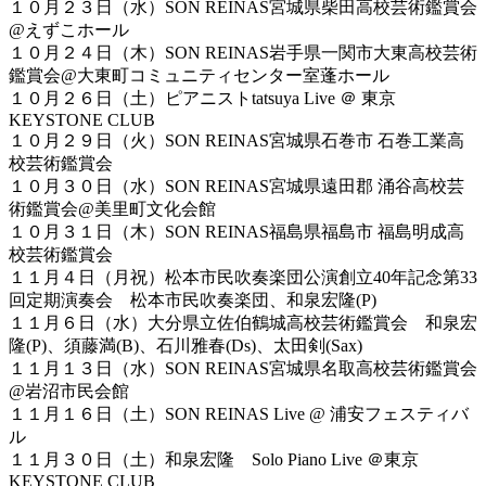
１０月２３日（水）SON REINAS宮城県柴田高校芸術鑑賞会
@えずこホール
１０月２４日（木）SON REINAS岩手県一関市大東高校芸術
鑑賞会@大東町コミュニティセンター室蓬ホール
１０月２６日（土）ピアニストtatsuya Live ＠ 東京
KEYSTONE CLUB
１０月２９日（火）SON REINAS宮城県石巻市 石巻工業高
校芸術鑑賞会
１０月３０日（水）SON REINAS宮城県遠田郡 涌谷高校芸
術鑑賞会@美里町文化会館
１０月３１日（木）SON REINAS福島県福島市 福島明成高
校芸術鑑賞会
１１月４日（月祝）松本市民吹奏楽団公演創立40年記念第33
回定期演奏会 松本市民吹奏楽団、和泉宏隆(P)
１１月６日（水）大分県立佐伯鶴城高校芸術鑑賞会 和泉宏
隆(P)、須藤満(B)、石川雅春(Ds)、太田剣(Sax)
１１月１３日（水）SON REINAS宮城県名取高校芸術鑑賞会
@岩沼市民会館
１１月１６日（土）SON REINAS Live @ 浦安フェスティバ
ル
１１月３０日（土）和泉宏隆 Solo Piano Live ＠東京
KEYSTONE CLUB