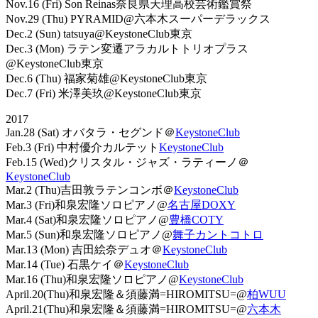
Nov.16 (Fri) Son Reinas奈良県天理高校芸術鑑賞祭
Nov.29 (Thu) PYRAMID@六本木スーパーデラックス
Dec.2 (Sun) tatsuya@KeystoneClub東京
Dec.3 (Mon) ラテン変遷アラカルトトリオプラス
@KeystoneClub東京
Dec.6 (Thu) 福家菊雄@KeystoneClub東京
Dec.7 (Fri) 米澤美玖@KeystoneClub東京
2017
Jan.28 (Sat) オバタラ・セグンド＠
KeystoneClub
Feb.3 (Fri) 中村優介カルテット
KeystoneClub
Feb.15 (Wed)クリスタル・ジャズ・ラティーノ＠
KeystoneClub
Mar.2 (Thu)吉田敦ラテンコンボ＠
KeystoneClub
Mar.3 (Fri)和泉宏隆ソロピアノ@
名古屋DOXY
Mar.4 (Sat)和泉宏隆ソロピアノ@
豊橋COTY
Mar.5 (Sun)和泉宏隆ソロピアノ@
舞子カントコトロ
Mar.13 (Mon) 吉田絵奈デュオ＠
KeystoneClub
Mar.14 (Tue) 石黒ケイ＠
KeystoneClub
Mar.16 (Thu)和泉宏隆ソロピアノ@
KeystoneClub
April.20(Thu)和泉宏隆＆須藤満=HIROMITSU=@
柏WUU
April.21(Thu)和泉宏隆＆須藤満=HIROMITSU=@
六本木