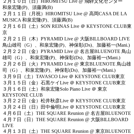
２月１０日（日）HIROMITSU Live @ 飛騨文化センター
和泉宏隆(P)、須藤満(B)
２月１１日（月祝）HIROMITSU Live @ 高岡CASA DE LA
MUSICA 和泉宏隆(P)、須藤満(B)
２月１６日（土）SON REINAS Live ＠ KEYSTONE CLUB東
京
２月２１日（木）PYRAMID Live @ 大阪BILLBOARD LIVE
鳥山雄司（G）、和泉宏隆(P)、神保彰(Ds)、加藤裕一(Mani.)
２月２２日（金）PYRAMID Live @ 名古屋BLUENOTE 鳥山
雄司（G）、和泉宏隆(P)、神保彰(Ds)、加藤裕一(Mani.)
２月２６日（火）PYRAMID Live @ 東京BLUENOTE 鳥山雄
司（G）、和泉宏隆(P)、神保彰(Ds)、加藤裕一(Mani.)
３月９日（土）TAVASCO Live ＠ KEYSTONE CLUB東京
３月１５日（金）石黒ケイLive ＠ KEYSTONE CLUB東京
３月１６日（土）和泉宏隆Solo Piano Live ＠ 東京
KEYSTONE CLUB
３月２２日（金）松井秋彦Live ＠ KEYSTONE CLUB東京
３月２４日（日）田中倫明Live ＠ KEYSTONE CLUB東京
４月６日（土）THE SQUARE Reunion @ 名古屋BLUENOTE
４月７日（日）THE SQUARE Reunion @ 大阪BILLBOARD
LIVE
４月１３日（土）THE SQUARE Reunion @ 東京BLUENOTE