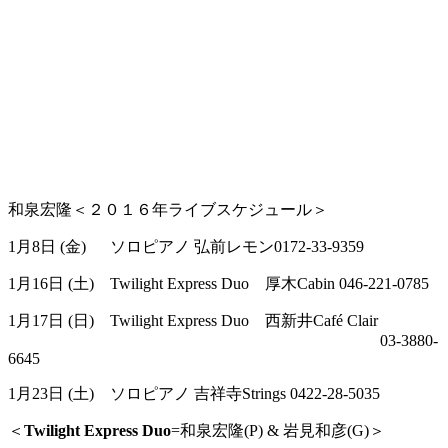
和泉宏隆＜２０１６年ライブスケジュール＞
1
月
8
日
(
金)
ソロピアノ 弘前レモン
0172-33-9359
1
月
16
日
(
土)
Twilight Express Duo
厚木
Cabin
046-221-0785
1
月
17
日
(
日
) Twilight Express Duo
西新井
Café Clair
03-3880-
6645
1
月
23
日 (土)
ソロピアノ 吉祥寺
Strings 0422-28-5035
＜
Twilight Express Duo
=
和泉宏隆
(P) &
岩見和彦
(G
)
＞