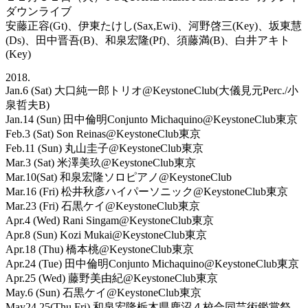
ダウンライブ
安藤正容(Gt)、伊東たけし(Sax,Ewi)、河野啓三(Key)、坂東慧
(Ds)、田中晋吾(B)、和泉宏隆(Pf)、須藤満(B)、白井アキト
(Key)
2018.
Jan.6 (Sat) 大口純一郎トリオ@KeystoneClub(大儀見元Perc./小
泉哲夫B)
Jan.14 (Sun) 田中倫明Conjunto Michaquino@KeystoneClub東京
Feb.3 (Sat) Son Reinas@KeystoneClub東京
Feb.11 (Sun) 丸山圭子@KeystoneClub東京
Mar.3 (Sat) 米澤美玖@KeystoneClub東京
Mar.10(Sat) 和泉宏隆ソロピアノ@KeystoneClub
Mar.16 (Fri) 松井秋彦ハイパーソニック@KeystoneClub東京
Mar.23 (Fri) 石黒ケイ@KeystoneClub東京
Apr.4 (Wed) Rani Singam@KeystoneClub東京
Apr.8 (Sun) Kozi Mukai@KeystoneClub東京
Apr.18 (Thu) 橋本桃@KeystoneClub東京
Apr.24 (Tue) 田中倫明Conjunto Michaquino@KeystoneClub東京
Apr.25 (Wed) 藤野美由紀@KeystoneClub東京
May.6 (Sun) 石黒ケイ@KeystoneClub東京
May24,25(Thu,Fri) 和泉宏隆栃木県鹿沼４校合同芸術鑑賞祭