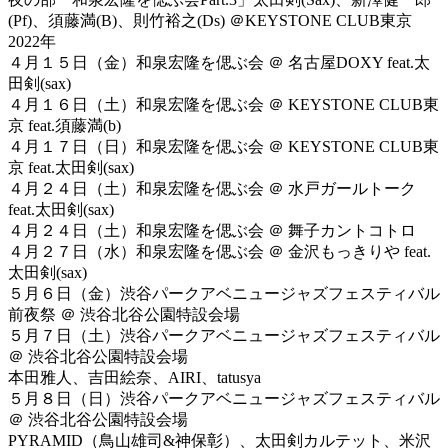
(Pf)、須藤満(B)、則竹裕之(Ds) ＠KEYSTONE CLUB東京
2022年
４月１５日（金）和泉宏隆を偲ぶ会 ＠ 名古屋DOXY feat.太
田剣(sax)
４月１６日（土）和泉宏隆を偲ぶ会 ＠ KEYSTONE CLUB東
京 feat.須藤満(b)
４月１７日（日）和泉宏隆を偲ぶ会 ＠ KEYSTONE CLUB東
京 feat.太田剣(sax)
４月２４日（土）和泉宏隆を偲ぶ会 ＠ 水戸ガールトーク
feat.太田剣(sax)
４月２４日（土）和泉宏隆を偲ぶ会 ＠ 舞子カントコトロ
４月２７日（水）和泉宏隆を偲ぶ会 ＠ 金沢もっきりや feat.
太田剣(sax)
５月６日（金）渋谷パークアベニュージャズフェスティバル
前夜祭 ＠ 渋谷北谷公園特設会場
５月７日（土）渋谷パークアベニュージャズフェスティバル
＠ 渋谷北谷公園特設会場
本田雅人、吉田絵奈、AIRI、tatusya
５月８日（日）渋谷パークアベニュージャズフェスティバル
＠ 渋谷北谷公園特設会場
PYRAMID（鳥山雄司&神保彰）、太田剣カルテット、米沢