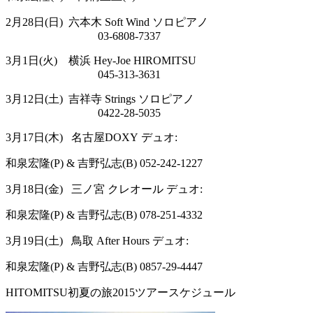
2
月
28
日
(
日
)
六本木
Soft Wind
ソロピアノ
03-6808-7337
3
月
1
日
(
火
)
横浜
Hey-Joe HIROMITSU
045-313-3631
3
月
12
日
(
土
)
吉祥寺
Strings
ソロピアノ
0422-28-5035
3
月
17
日
(木
) 名古屋DOXY
デュオ
:
和泉宏隆
(P) &
吉野弘志
(B) 052-242-1227
3
月
18
日
(
金
)
三ノ宮
クレオール
デュオ
:
和泉宏隆
(P) &
吉野弘志
(B) 078-251-4332
3
月
19
日
(
土
)
鳥取
After Hours
デュオ
:
和泉宏隆
(P) &
吉野弘志
(B) 0857-29-4447
HITOMITSU初夏の旅2015ツアースケジュール