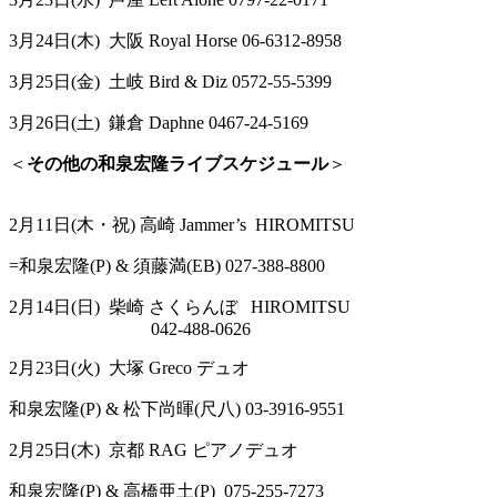
3月24日(木) 大阪 Royal Horse 06-6312-8958
3月25日(金) 土岐 Bird & Diz 0572-55-5399
3月26日(土) 鎌倉 Daphne 0467-24-5169
＜
その他の和泉宏隆ライブスケジュール
＞
2
月
11
日
(
木・祝
)
高崎
Jammer’s HIROMITSU
=
和泉宏隆
(P) &
須藤満(
EB)
027-388-8800
2
月
14
日
(
日
)
柴崎
さくらんぼ
HIROMITSU
042-488-0626
2
月
23
日
(
火
)
大塚
Greco
デュオ
和泉宏隆
(P) &
松下尚暉(尺八)
03-3916-9551
2
月
25
日
(
木
)
京都
RAG
ピアノデュオ
和泉宏隆
(P) &
高橋亜土
(P) 075-255-7273