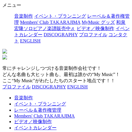
メニュー
音楽制作
イベント・プランニング
レーベル＆著作権管
理
Members' Club TAKARAJIMA
MyMusic グッズ
和泉
宏隆ソロピアノ楽譜販売中♬
ビデオ／映像制作
イベン
トカレンダー
DISCOGRAPHY
プロファイル
コンタク
ト
ENGLISH
常にチャレンジしつづける音楽制作会社です！
どんな名曲も大ヒット曲も、最初は誰かの“My Music”！
ここ“My Music”がわたしたちのスタート地点です！！
プロファイル
DISCOGRAPHY
ENGLISH
音楽制作
イベント・プランニング
レーベル＆著作権管理
Members' Club TAKARAJIMA
ビデオ／映像制作
イベントカレンダー