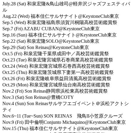
July.28 (Sat) 和泉宏隆&鳥山雄司@軽井沢ジャズフェスティバ
ル
Aug.22 (Wed) 福本佳仁サルサナイト@KeystoneClub東京
Sep.5 (Wed) 和泉宏隆福島県須賀川桐陽高校芸術鑑賞祭
Sep.7 (Fri) AZABU CUBAN@KeystoneClub東京
Sep.16 (Sun) 福本佳仁サルサナイト@KeystoneClub東京
Sep.22 (Sat) 和泉宏隆SOLO@KeystoneClub東京
Sep.29 (Sat) Son Reinas@KeystoneClub東京
Oct.5 (Fri) 和泉宏隆千葉県成田中／高校芸術鑑賞祭
Oct.23 (Tue) 和泉宏隆宮城県石巻商業高校芸術鑑賞祭
Oct.24 (Wed) 和泉宏隆宮城県石巻西高校芸術鑑賞祭
Oct.25 (Thu) 和泉宏隆茨城県下妻第一高校芸術鑑賞祭
Oct.26 (Fri) 和泉宏隆岐阜県益田清風高校芸術鑑賞祭
Oct.29 (Mon) 和泉宏隆宮城県仙台南高校芸術鑑賞祭
Nov.2 (Fri) Son Reinas静岡県浜松東高校芸術鑑賞祭
Nov.3 (Sat) Son Reinas@豊橋COTY
Nov.4 (Sun) Son Reinasサルサフエゴイベント＠浜松アクトシ
ティ
Nov.6~11 (Tue~Sun) SON REINAS 飛鳥II小笠原クルーズ
Nov.9 (Fri) 田中倫明Conjunto Michaquino@KeystoneClub東京
Nov.15 (Thu) 福本佳仁サルサナイト@KeystoneClub東京