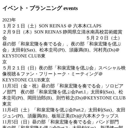
イベント・プランニング events
2023年
１月２１日（土）SON REINAS ＠ 六本木CLAPS
２月９日（木）SON REINAS 静岡県立清水南高校芸術鑑賞
会 ５月２０日（土）
昼の部「和泉宏隆を奏でる会」、夜の部「和泉宏隆を偲ぶ
会」太田剣(Sax)、松本圭司(Pf)、須藤満(B)、河村亮(Ds)＠
KEYSTONE CLUB東
５月２１日（日）夜の部「和泉宏隆を偲ぶ会」スペシャル映
像視聴＆ファン・フリートーク・ミーティング＠
KEYSTONE CLUB東京
11月3日（金・祝）昼の部「和泉宏隆を奏でる会」ソロピア
ノ部門 夜の部「和泉宏隆を偲ぶ会Part.1」太田剣(Sax)、松
本圭司(Pf)、岡田治郎(B)、則竹裕之(Ds)＠KEYSTONE CLUB
東京
11月4日（土）「和泉宏隆を偲ぶ会Part.2」太田剣(Sax)、友田
ジュン(Pf)、須藤満(B)、板垣正美(Ds)@六本木クラップス
11月5日（日）昼の部「和泉宏隆を奏でる会」バンド部門
夜の部「和泉宏隆を偲ぶ会Part.3」太田剣(Sax)、新澤健一郎