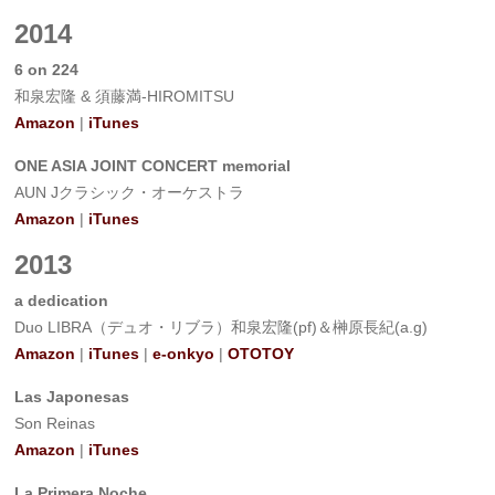
2014
6 on 224
和泉宏隆 & 須藤満-HIROMITSU
Amazon
|
iTunes
ONE ASIA JOINT CONCERT memorial
AUN Jクラシック・オーケストラ
Amazon
|
iTunes
2013
a dedication
Duo LIBRA（デュオ・リブラ）和泉宏隆(pf)＆榊原長紀(a.g)
Amazon
|
iTunes
|
e-onkyo
|
OTOTOY
Las Japonesas
Son Reinas
Amazon
|
iTunes
La Primera Noche