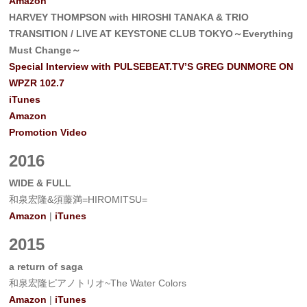
Amazon
HARVEY THOMPSON with HIROSHI TANAKA & TRIO
TRANSITION / LIVE AT KEYSTONE CLUB TOKYO～Everything
Must Change～
Special Interview with PULSEBEAT.TV’S GREG DUNMORE ON
WPZR 102.7
iTunes
Amazon
Promotion Video
2016
WIDE & FULL
和泉宏隆&須藤満=HIROMITSU=
Amazon
|
iTunes
2015
a return of saga
和泉宏隆ピアノトリオ~The Water Colors
Amazon
|
iTunes