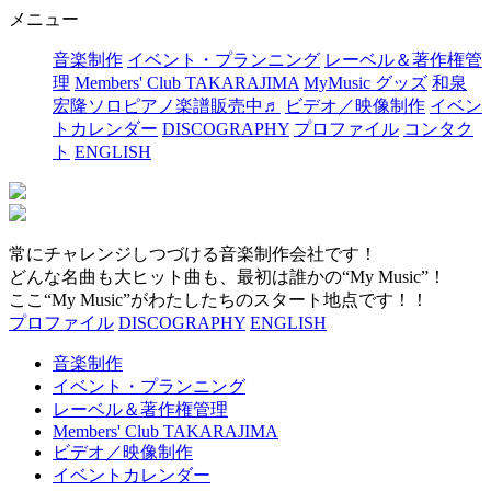
メニュー
音楽制作
イベント・プランニング
レーベル＆著作権管
理
Members' Club TAKARAJIMA
MyMusic グッズ
和泉
宏隆ソロピアノ楽譜販売中♬
ビデオ／映像制作
イベン
トカレンダー
DISCOGRAPHY
プロファイル
コンタク
ト
ENGLISH
常にチャレンジしつづける音楽制作会社です！
どんな名曲も大ヒット曲も、最初は誰かの“My Music”！
ここ“My Music”がわたしたちのスタート地点です！！
プロファイル
DISCOGRAPHY
ENGLISH
音楽制作
イベント・プランニング
レーベル＆著作権管理
Members' Club TAKARAJIMA
ビデオ／映像制作
イベントカレンダー