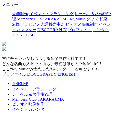
メニュー
音楽制作
イベント・プランニング
レーベル＆著作権管
理
Members' Club TAKARAJIMA
MyMusic グッズ
和泉
宏隆ソロピアノ楽譜販売中♬
ビデオ／映像制作
イベン
トカレンダー
DISCOGRAPHY
プロファイル
コンタク
ト
ENGLISH
常にチャレンジしつづける音楽制作会社です！
どんな名曲も大ヒット曲も、最初は誰かの“My Music”！
ここ“My Music”がわたしたちのスタート地点です！！
プロファイル
DISCOGRAPHY
ENGLISH
音楽制作
イベント・プランニング
レーベル＆著作権管理
Members' Club TAKARAJIMA
ビデオ／映像制作
イベントカレンダー