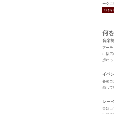
ークに集結
続きを
何
音楽
アーテ
に幅広
携わっ
イベ
各種コ
画して
レー
音源コ