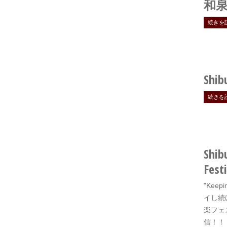
和泉
続きを
Shib
続きを
Shib
Festi
"Keep
イし続
楽フェ
信！！