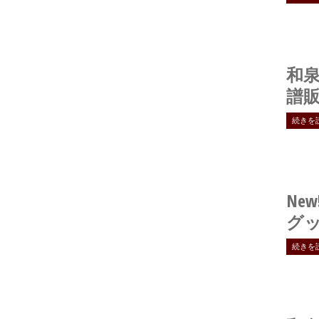
和
譜
続きを
New
グ
続きを