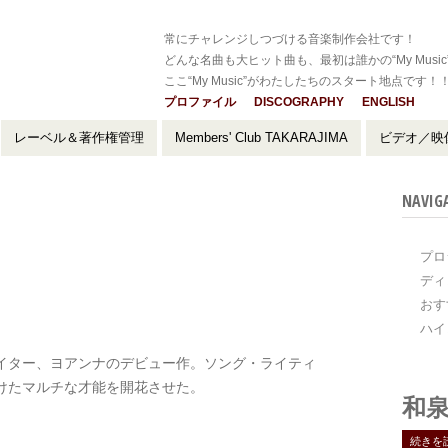
常にチャレンジしつづける音楽制作会社です！
どんな名曲も大ヒット曲も、最初は誰かの“My Music
ここ“My Music”がわたしたちのスタート地点です！
プロファイル
DISCOGRAPHY
ENGLISH
レーベル＆著作権管理
Members' Club TAKARAJIMA
ビデオ／映
NAVIG
プロ
ディ
おす
ハイ
イター、ヨアンナのデビュー作。ソング・ライティ
けたマルチな才能を開花させた。
和泉
続きを