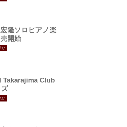
泉宏隆ソロピアノ楽
販売開始
読む
!
Takarajima Club
ッズ
読む