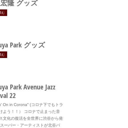
宏隆 グッズ
読む
uya Park
グッズ
読む
uya Park Avenue Jazz
val 22
in' On in Corona" (コロナ下でもトラ
けよう！！） コロナで止まった音
ス文化の復活を全世界に渋谷から発
 スーパー・アーティストが北谷パ