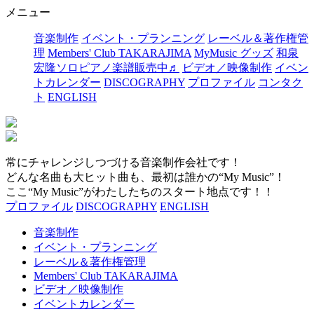
メニュー
音楽制作
イベント・プランニング
レーベル＆著作権管
理
Members' Club TAKARAJIMA
MyMusic グッズ
和泉
宏隆ソロピアノ楽譜販売中♬
ビデオ／映像制作
イベン
トカレンダー
DISCOGRAPHY
プロファイル
コンタク
ト
ENGLISH
常にチャレンジしつづける音楽制作会社です！
どんな名曲も大ヒット曲も、最初は誰かの“My Music”！
ここ“My Music”がわたしたちのスタート地点です！！
プロファイル
DISCOGRAPHY
ENGLISH
音楽制作
イベント・プランニング
レーベル＆著作権管理
Members' Club TAKARAJIMA
ビデオ／映像制作
イベントカレンダー