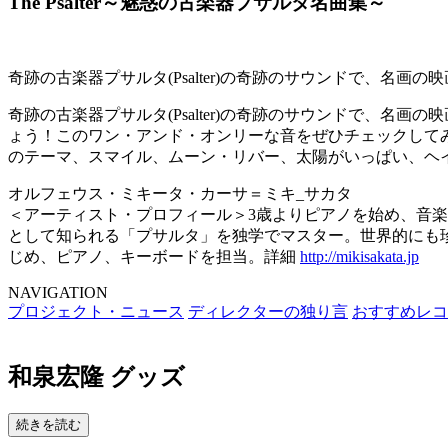
The Psalter～魅惑の古楽器プサルタ名曲集～
奇跡の古楽器プサルタ(Psalter)の奇跡のサウンドで、名画
奇跡の古楽器プサルタ(Psalter)の奇跡のサウンドで、
ょう！このワン・アンド・オンリーな音をぜひチェックしてみ
のテーマ、スマイル、ムーン・リバー、太陽がいっぱい、ヘ
オルフェウス・ミキータ・カーサ＝ミキ_サカタ
＜アーティスト・プロフィール＞3歳よりピアノを始め、音
として知られる「プサルタ」を独学でマスター。世界的にも
じめ、ピアノ、キーボードを担当。詳細
http://mikisakata.jp
NAVIGATION
プロジェクト・ニュース
ディレクターの独り言
おすすめレコ
和泉宏隆 グッズ
続きを読む