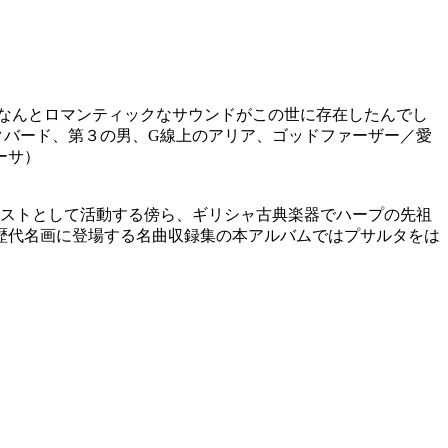
な、なんとロマンティックなサウンドがこの世に存在したんでし
クバード、第３の男、G線上のアリア、ゴッドファーザー／愛
ーサ）
ニストとして活動する傍ら、ギリシャ古典楽器でハープの先祖
歴代名画に登場する名曲収録集の本アルバムではプサルタをは