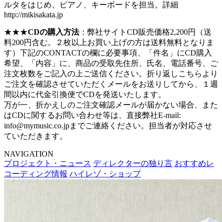
ルタをはじめ、ピアノ、キーボードを担当。詳細
http://mikisakata.jp
★★★
CDの購入方法
：弊社サイトCD販売価格2,200円（送
料200円含む。２枚以上お買い上げの方は送料無料となりま
す）下記のCONTACTの欄に必要事項、「件名」にCD購入
希望、「内容」に、商品の受取先住所、氏名、電話番号、ご
注文枚数をご記入の上ご送信ください。折り返しこちらより
ご注文を確認させていただくメールをお送りしてから、１週
間以内に代金引換便でCDを発送いたします。
万が一、折かえしのご注文確認メールが届かない場合、また
はCDに関するお問い合わせ等は、直接弊社E-mail:
info@mymusic.co.jpまでご連絡ください。担当者が対応させ
ていただきます。
NAVIGATION
プロジェクト・ニュース
ディレクターの独り言
おすすめレ
コーディング情報
ハイレゾ・ショップ