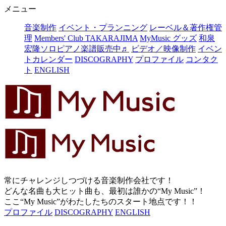
メニュー
音楽制作
イベント・プランニング
レーベル＆著作権管
理
Members' Club TAKARAJIMA
MyMusic グッズ
和泉
宏隆ソロピアノ楽譜販売中♬
ビデオ／映像制作
イベン
トカレンダー
DISCOGRAPHY
プロファイル
コンタク
ト
ENGLISH
常にチャレンジしつづける音楽制作会社です！
どんな名曲も大ヒット曲も、最初は誰かの“My Music”！
ここ“My Music”がわたしたちのスタート地点です！！
プロファイル
DISCOGRAPHY
ENGLISH