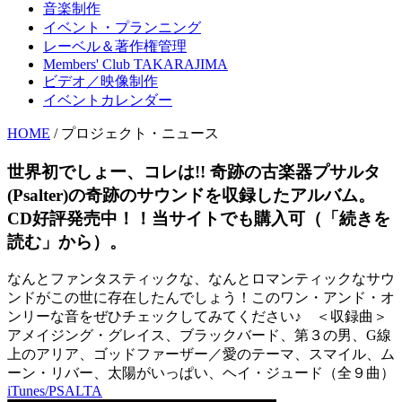
音楽制作
イベント・プランニング
レーベル＆著作権管理
Members' Club TAKARAJIMA
ビデオ／映像制作
イベントカレンダー
HOME
/ プロジェクト・ニュース
世界初でしょー、コレは!! 奇跡の古楽器プサルタ
(Psalter)の奇跡のサウンドを収録したアルバム。
CD好評発売中！！当サイトでも購入可（「続きを
読む」から）。
なんとファンタスティックな、なんとロマンティックなサウ
ンドがこの世に存在したんでしょう！このワン・アンド・オ
ンリーな音をぜひチェックしてみてください♪ ＜収録曲＞
アメイジング・グレイス、ブラックバード、第３の男、G線
上のアリア、ゴッドファーザー／愛のテーマ、スマイル、ム
ーン・リバー、太陽がいっぱい、ヘイ・ジュード（全９曲）
iTunes/PSALTA