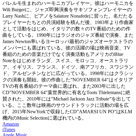
パレルモ生まれのハーモニカプレイヤー。彼はハーモニカを
Wili Burgerに、ジャズ即興演奏をサキソフォンプレイヤーの
Larry Nashに、ピアノをSalatore Nonafedeに習った。名だたる
プレイヤーたちとの共演経験を積んだ後、1983年より作曲家
として活動をはじめ、イタリアの数々のTV番組のための作
曲をしている。1990年にはラジオのジャズ番組で演奏、また
James Newton率いるヨーロッパ最初のジャズオーケストラの
メンバーにも選ばれている。彼の活躍の場は映画音楽、TV
番組のための音楽だけでなく演奏活動もアメリカのBlue
Noteをはじめオランダ、スイス、モロッコ、オーストラリ
ア、イギリス、フランス、ドイツ、南アフリカ、スワジラン
ド、アルゼンチンなどに広がっている。1998年にはクラシッ
クの演奏も開始。彼の作曲した”NOVEMBER 64″はイタリア
TVの有名番組のテーマ曲に選ばれ、また2003年に出した
CD”NOVEMBER 64″葉世界的に有名なToots Thielemansに絶
賛された。2010年には”Michael Jackson Jazz Tribute”を出して
いる。ここ数年は映画のサウンドトラックに活動の場を広
げ、2015年NewYorkで収録したCD”AMARSI UN PO”はKLM
機内のMusic Selectionに選ばれている。
Amazon
iTunes
Apple Music