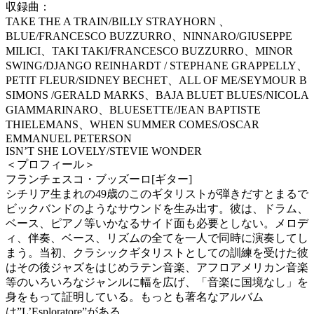
収録曲：
TAKE THE A TRAIN/BILLY STRAYHORN 、
BLUE/FRANCESCO BUZZURRO、NINNARO/GIUSEPPE
MILICI、TAKI TAKI/FRANCESCO BUZZURRO、MINOR
SWING/DJANGO REINHARDT / STEPHANE GRAPPELLY、
PETIT FLEUR/SIDNEY BECHET、ALL OF ME/SEYMOUR B
SIMONS /GERALD MARKS、BAJA BLUET BLUES/NICOLA
GIAMMARINARO、BLUESETTE/JEAN BAPTISTE
THIELEMANS、WHEN SUMMER COMES/OSCAR
EMMANUEL PETERSON
ISN’T SHE LOVELY/STEVIE WONDER
＜プロフィール＞
フランチェスコ・ブッズーロ[ギター]
シチリア生まれの49歳のこのギタリストが弾きだすとまるで
ビックバンドのようなサウンドを生み出す。彼は、ドラム、
ベース、ピアノ等いかなるサイド面も必要としない。メロデ
ィ、伴奏、ベース、リズムの全てを一人で同時に演奏してし
まう。当初、クラシックギタリストとしての訓練を受けた彼
はその後ジャズをはじめラテン音楽、アフロアメリカン音楽
等のいろいろなジャンルに幅を広げ、「音楽に国境なし」を
身をもって証明している。もっとも著名なアルバム
は”L’Esploratore”がある。