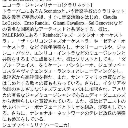
ニコーラ・ジャンマリナーロ[クラリネット]
トラーパニにあるA.Scontrinoという音楽学校のクラリネット
課を優等で卒業の後、すぐに音楽活動をはじめ、Claudia
LoCascio、Enzo Randisi、Gianni Cavallaro、Sal Genoveseなど
の著名な国際的なアーティストと共演をする。彼は、
PALERMOにある「Reinhadtジャズ・スタジオ・オーケスト
ラ」、「ザ・シリコンジャズオーケストラ」や「ゼテマ・オ
ーケストラ」などで数年演奏をし、ナタリーコールや、ジャ
ンニ・パッソ、エンリコ・イントラなどのミュージシャンと
共演をするまでに成長をした。彼はソリストとしても、「ダ
ブル・フェイス」をミケーレ・パンタレーオ、ジュゼッペ・
コスタやヴィチェンツォ・ランツォとレコーディングをし、
批評家から高評価を得た。また、サン・フィリッポ賞などを
はじめとする数々の賞ももらっている。さらに、イタリアや
他国のさまざまなジャズフェスティバルに招聘され、アメリ
カの著名なジャズミュージシャンであるエディ・ダニエルズ
から素晴らしいと賞賛されている。また、彼はピアニストの
サルバトーレ・ボナフェードとトリオを組み、演奏もしてい
る。さらに、ナショナル・ネットワークのテレビ放送の演奏
にも参加をしている。
ジュゼッペ・ミリチ[ハーモニカ]