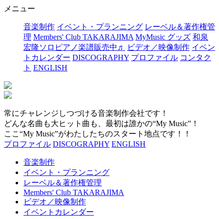
メニュー
音楽制作
イベント・プランニング
レーベル＆著作権管
理
Members' Club TAKARAJIMA
MyMusic グッズ
和泉
宏隆ソロピアノ楽譜販売中♬
ビデオ／映像制作
イベン
トカレンダー
DISCOGRAPHY
プロファイル
コンタク
ト
ENGLISH
常にチャレンジしつづける音楽制作会社です！
どんな名曲も大ヒット曲も、最初は誰かの“My Music”！
ここ“My Music”がわたしたちのスタート地点です！！
プロファイル
DISCOGRAPHY
ENGLISH
音楽制作
イベント・プランニング
レーベル＆著作権管理
Members' Club TAKARAJIMA
ビデオ／映像制作
イベントカレンダー