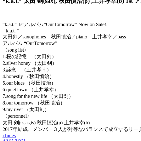
“k.a.t.” 太田 剣(sax), 秋田慎治(p) ,土井孝幸(b) 1st ア
“k.a.t.” 1stアルバム“OurTomorrow” Now on Sale!!
“ k.a.t. ”
太田剣／saxophones 秋田慎治／piano 土井孝幸／bass
アルバム “OurTomorrow”
〈song list〉
1.桜の記憶 （太田剣）
2.silver honey （太田剣）
3.諦念 （土井孝幸）
4.honestly （秋田慎治）
5.our blues （秋田慎治）
6.quiet town （土井孝幸）
7.song for the new life （太田剣）
8.our tomorrow （秋田慎治）
9.my river （太田剣）
〈personnel〉
太田 剣(ss,as,ts) 秋田慎治(p) 土井孝幸(b)
2017年結成、メンバー３人が対等なバランスで成立するリーダ
iTunes