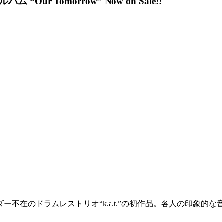
ルバム “Our Tomorrow” Now on Sale!!
ー不在のドラムレストリオ“k.a.t.”の初作品。各人の印象