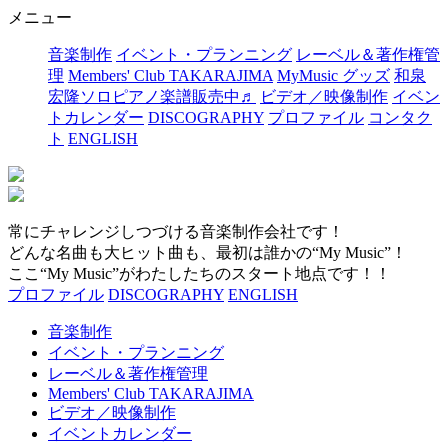
メニュー
音楽制作
イベント・プランニング
レーベル＆著作権管
理
Members' Club TAKARAJIMA
MyMusic グッズ
和泉
宏隆ソロピアノ楽譜販売中♬
ビデオ／映像制作
イベン
トカレンダー
DISCOGRAPHY
プロファイル
コンタク
ト
ENGLISH
常にチャレンジしつづける音楽制作会社です！
どんな名曲も大ヒット曲も、最初は誰かの“My Music”！
ここ“My Music”がわたしたちのスタート地点です！！
プロファイル
DISCOGRAPHY
ENGLISH
音楽制作
イベント・プランニング
レーベル＆著作権管理
Members' Club TAKARAJIMA
ビデオ／映像制作
イベントカレンダー