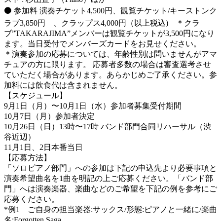
⚫️ 参加料 演奏チケット4,500円、観覧チケット/キーストンク
ラブ3,850円 、クラップス4,000円（以上税込) ＊クラ
ブ”TAKARAJIMA”メンバーは観覧チケットが3,500円になり
ます。当日受付でメンバーズカードをお見せください。
＊演奏参加の応募については、年齢性別は問いませんがアマ
チュアの方に限ります。 応募者多数の場合は審査選考させ
ていただく場合があります。あらかじめご了承ください。参
加料には飲食代は含まれません。
【スケジュール】
9月1日（月）〜10月1日（水）参加者募集受付期間
10月7日（月）参加者決定
10月26日（日）13時〜17時 バンド部門合同リハーサル（渋
谷近辺）
11月1日、2日本番当日
【応募方法】
「ソロピアノ部門」への参加は下記の申込先より必要事項と
演奏希望曲名を1曲を明記の上ご応募ください。「バンド部
門」へは演奏楽器、楽曲などのご希望を下記の例を参考にご
応募ください。
*例1 ご自身の担当楽器:サックス/形態:ピアノと一緒に/楽曲
名:Forgotten Saga