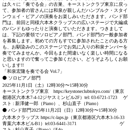
は久々に「奏でる会」の古巣、キーストンクラブ東京に戻っ
て、参加者の皆さんには和泉が親しんだハンブルク・スタイ
ンウェイ・ピアノの演奏をお楽しみいただきます。バンド部
門は、前回と同様六本木クラップスの広いステージで大編成
のバンドもゆったりと演奏していただきます。つきまして
は、下記の要領でソロピアノ部門、バンド部門の一般参加者
を募集します。初めての方もすでに参加されたことのある方
も、お馴染みのこのステージでお気に入りの和泉ナンバーを
奏でてみませんか。今回もまた間違いなく楽しい時間になる
と思いますので奮ってご参加ください。どうぞよろしくお願
いします!!
「和泉宏隆を奏でる会 Vol.7」
⚫️ ソロピアノ部門
2025年11月1日（土）12時30分〜15時30分
キーストンクラブ東京 https://keystoneclubtokyo.com/（東京
都港区六本木7-4-12ジヤスミンビル2F）tel: 03-6721-1723 ゲ
スト : 新澤健一郎（Piano）、杉山直子（Piano）
⚫️ バンド部門2025年11月2日（日）12時30分〜15時30分
六本木クラップス https://c-laps.jp（東京都港区六本木3-16-33
青葉六本木ビルB1）tel:03-6441-3171 ゲ
スト : 杉山直子（Piano）ほか