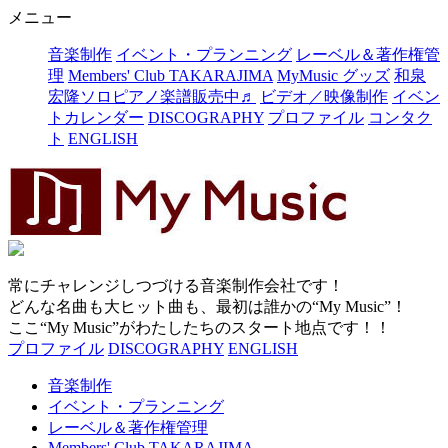
メニュー
音楽制作
イベント・プランニング
レーベル＆著作権管
理
Members' Club TAKARAJIMA
MyMusic グッズ
和泉
宏隆ソロピアノ楽譜販売中♬
ビデオ／映像制作
イベン
トカレンダー
DISCOGRAPHY
プロファイル
コンタク
ト
ENGLISH
常にチャレンジしつづける音楽制作会社です！
どんな名曲も大ヒット曲も、最初は誰かの“My Music”！
ここ“My Music”がわたしたちのスタート地点です！！
プロファイル
DISCOGRAPHY
ENGLISH
音楽制作
イベント・プランニング
レーベル＆著作権管理
Members' Club TAKARAJIMA