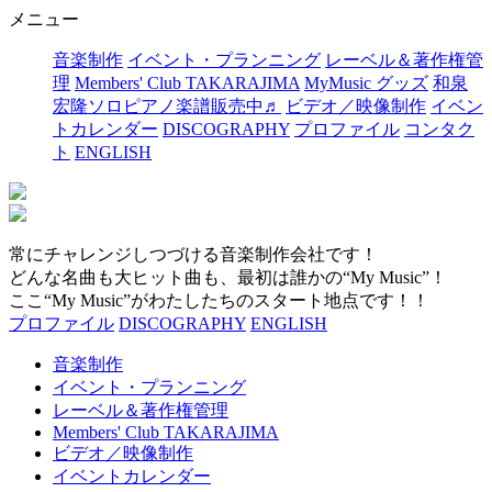
メニュー
音楽制作
イベント・プランニング
レーベル＆著作権管
理
Members' Club TAKARAJIMA
MyMusic グッズ
和泉
宏隆ソロピアノ楽譜販売中♬
ビデオ／映像制作
イベン
トカレンダー
DISCOGRAPHY
プロファイル
コンタク
ト
ENGLISH
常にチャレンジしつづける音楽制作会社です！
どんな名曲も大ヒット曲も、最初は誰かの“My Music”！
ここ“My Music”がわたしたちのスタート地点です！！
プロファイル
DISCOGRAPHY
ENGLISH
音楽制作
イベント・プランニング
レーベル＆著作権管理
Members' Club TAKARAJIMA
ビデオ／映像制作
イベントカレンダー