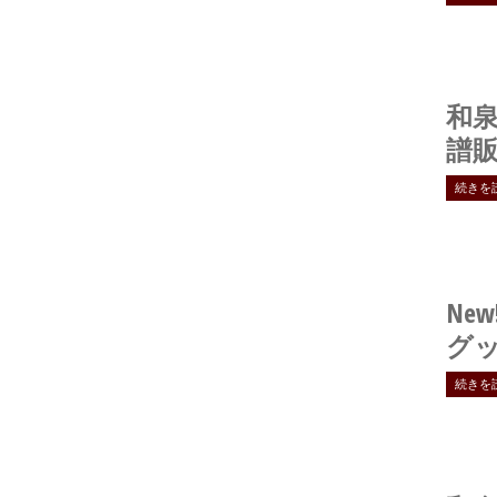
和
譜
続きを
New
グ
続きを