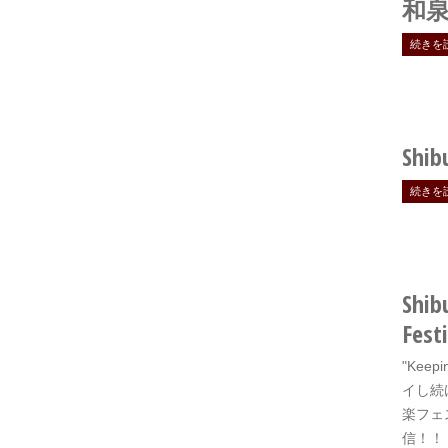
和泉
続きを
Shib
続きを
Shib
Festi
"Keep
イし続
楽フェ
信！！