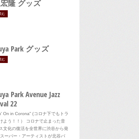
宏隆 グッズ
読む
uya Park
グッズ
読む
uya Park Avenue Jazz
val 22
in' On in Corona" (コロナ下でもトラ
けよう！！） コロナで止まった音
ス文化の復活を全世界に渋谷から発
 スーパー・アーティストが北谷パ