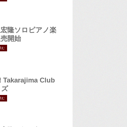
泉宏隆ソロピアノ楽
販売開始
読む
!
Takarajima Club
ッズ
読む