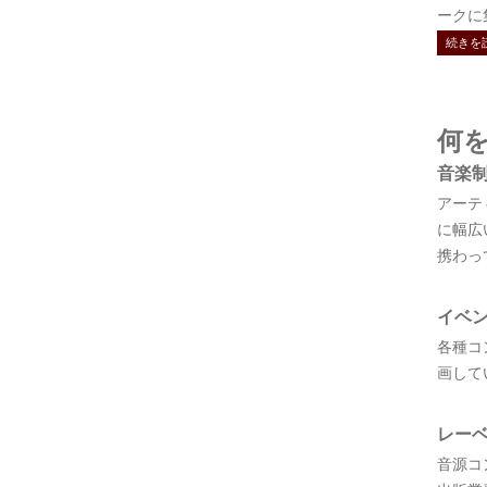
ークに集結
続きを
何
音楽
アーテ
に幅広
携わっ
イベ
各種コ
画して
レー
音源コ