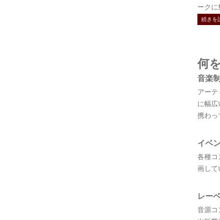
ークに集結
続きを
何
音楽
アーテ
に幅広
携わっ
イベ
各種コ
画して
レー
音源コ