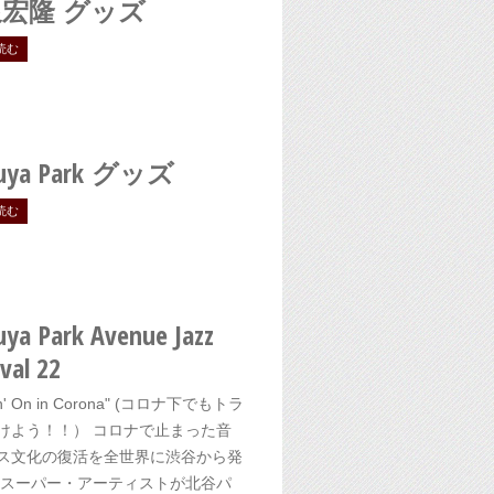
宏隆 グッズ
読む
uya Park
グッズ
読む
uya Park Avenue Jazz
val 22
in' On in Corona" (コロナ下でもトラ
けよう！！） コロナで止まった音
ス文化の復活を全世界に渋谷から発
 スーパー・アーティストが北谷パ