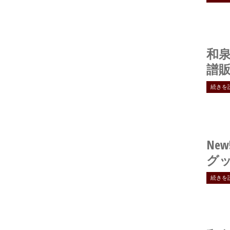
和
譜
続きを
New
グ
続きを