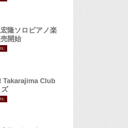
泉宏隆ソロピアノ楽
販売開始
読む
!
Takarajima Club
ッズ
読む