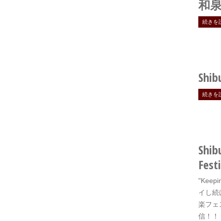
和泉
続きを
Shib
続きを
Shib
Festi
"Keep
イし続
楽フェ
信！！