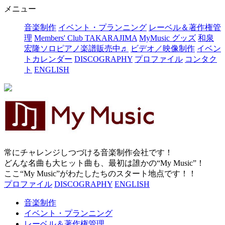
メニュー
音楽制作
イベント・プランニング
レーベル＆著作権管
理
Members' Club TAKARAJIMA
MyMusic グッズ
和泉
宏隆ソロピアノ楽譜販売中♬
ビデオ／映像制作
イベン
トカレンダー
DISCOGRAPHY
プロファイル
コンタク
ト
ENGLISH
常にチャレンジしつづける音楽制作会社です！
どんな名曲も大ヒット曲も、最初は誰かの“My Music”！
ここ“My Music”がわたしたちのスタート地点です！！
プロファイル
DISCOGRAPHY
ENGLISH
音楽制作
イベント・プランニング
レーベル＆著作権管理