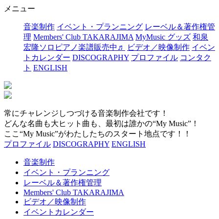
メニュー
音楽制作
イベント・プランニング
レーベル＆著作権管
理
Members' Club TAKARAJIMA
MyMusic グッズ
和泉
宏隆ソロピアノ楽譜販売中♬
ビデオ／映像制作
イベン
トカレンダー
DISCOGRAPHY
プロファイル
コンタク
ト
ENGLISH
常にチャレンジしつづける音楽制作会社です！
どんな名曲も大ヒット曲も、最初は誰かの“My Music”！
ここ“My Music”がわたしたちのスタート地点です！！
プロファイル
DISCOGRAPHY
ENGLISH
音楽制作
イベント・プランニング
レーベル＆著作権管理
Members' Club TAKARAJIMA
ビデオ／映像制作
イベントカレンダー