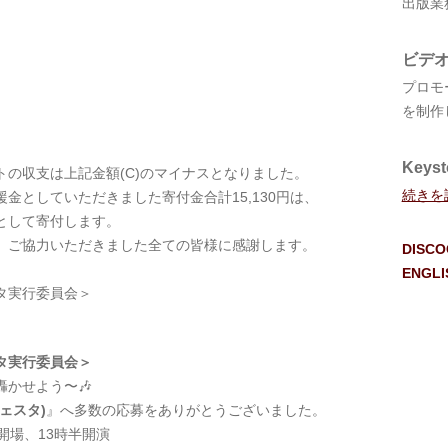
出版業
ビデ
プロモ
を制作
Keyst
の収支は上記金額(C)のマイナスとなりました。
続きを
金としていただきました寄付金合計15,130円は、
として寄付します。
、ご協力いただきました全ての皆様に感謝します。
DISC
ENGLI
タ実行委員会＞
タ実行委員会
＞
かせよう〜🎶
ェスタ)
』へ多数の応募をありがとうございました。
時開場、13時半開演