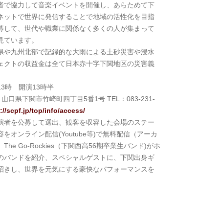
者で協力して音楽イベントを開催し、あらためて下
ネットで世界に発信することで地域の活性化を目指
募して、世代や職業に関係なく多くの人が集まって
見ています。
県や九州北部で記録的な大雨による土砂災害や浸水
ェクトの収益金は全て日本赤十字下関地区の災害義
13時 開演13時半
 山口県下関市竹崎町四丁目5番1号 TEL：083-231-
://scpf.jp/top/info/access/
演者を公募して選出、観客を収容した会場のステー
オンライン配信(Youtube等)で無料配信（アーカ
e Go-Rockies（下関西高56期卒業生バンド)がホ
のバンドを紹介、スペシャルゲストに、下関出身ギ
招きし、世界を元気にする豪快なパフォーマンスを