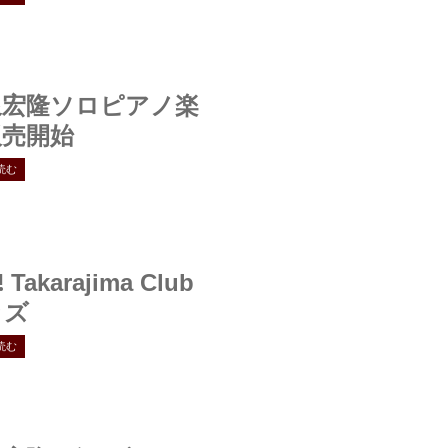
泉宏隆ソロピアノ楽
販売開始
読む
!
Takarajima Club
ッズ
読む