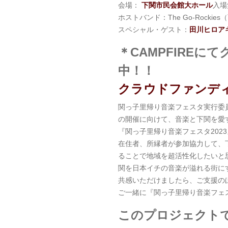
会場：
下関市民会館大ホール
入場
ホストバンド：The Go-Rocki
スペシャル・ゲスト：
田川ヒロア
＊CAMPFIRE
中！！
クラウドファンデ
関っ子里帰り音楽フェスタ実行委
の開催に向けて、音楽と下関を愛
『関っ子里帰り音楽フェスタ202
在住者、所縁者が参加協力して、
ることで地域を超活性化したいと
関を日本イチの音楽が溢れる街に
共感いただけましたら、ご支援の
ご一緒に『関っ子里帰り音楽フェ
このプロジェクト