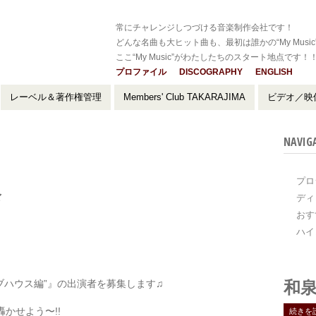
常にチャレンジしつづける音楽制作会社です！
どんな名曲も大ヒット曲も、最初は誰かの“My Music
ここ“My Music”がわたしたちのスタート地点です！
プロファイル
DISCOGRAPHY
ENGLISH
レーベル＆著作権管理
Members' Club TAKARAJIMA
ビデオ／映
NAVIG
プロ
祭
ディ
おす
ハイ
ライブハウス編”』の出演者を募集します♫
和泉
かせよう〜!!
続きを