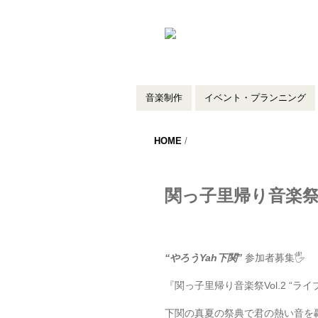
音楽制作
イベント・プランニング
HOME
/
関っ子里帰り音楽
“
やろう
Yah
下関
”
参加者募集🖐️
『関っ子里帰り音楽祭Vol.2 “
下関の真夏の祭典で君の熱い音を轟