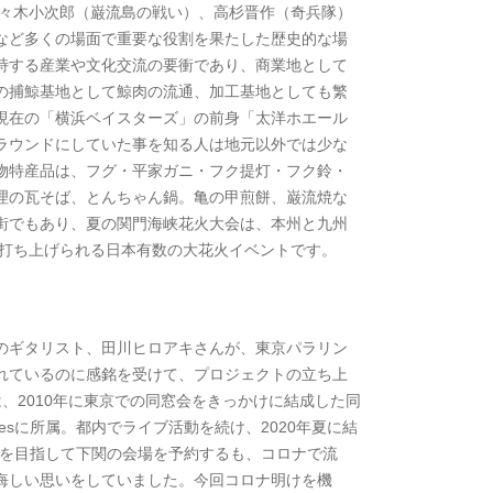
佐々木小次郎（巌流島の戦い）、高杉晋作（奇兵隊）
など多くの場面で重要な役割を果たした歴史的な場
峙する産業や文化交流の要衝であり、商業地として
の捕鯨基地として鯨肉の流通、加工基地としても繁
現在の「横浜ベイスターズ」の前身「太洋ホエール
ラウンドにしていた事を知る人は地元以外では少な
物特産品は、フグ・平家ガニ・フク提灯・フク鈴・
理の瓦そば、とんちゃん鍋。亀の甲煎餅、巌流焼な
街でもあり、夏の関門海峡花火大会は、本州と九州
花火が打ち上げられる日本有数の大花火イベントです。
のギタリスト、田川ヒロアキさんが、東京パラリン
れているのに感銘を受けて、プロジェクトの立ち上
、2010年に東京での同窓会をきっかけに結成した同
ckiesに所属。都内でライブ活動を続け、2020年夏に結
イブを目指して下関の会場を予約するも、コロナで流
悔しい思いをしていました。今回コロナ明けを機