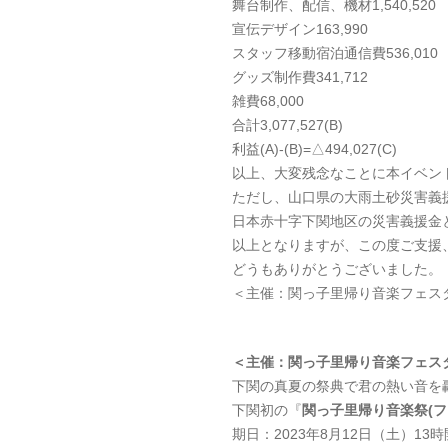
舞台制作、配信、機材1,540,520
宣伝デザイン163,990
スタッフ移動宿泊通信費536,010
グッズ制作費341,712
雑費68,000
合計3,077,527(B)
利益(A)-(B)=△494,027(C)
以上、大変残念なことに本イベント
ただし、山口県の大雨土砂災害義援
日本赤十字下関地区の災害義援金
以上となりますが、この度ご支援
どうもありがとうございました。
＜主催：関っ子里帰り音楽フェス
＜主催：
関っ子里帰り音楽フェス
下関の真夏の祭典で君の熱い音を轟
下関初の『
関っ子里帰り音楽祭(フ
期日：2023年8月12日（土）13