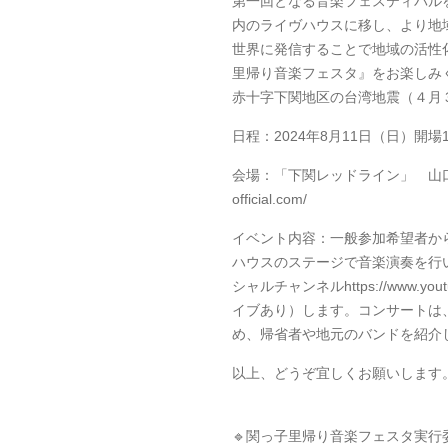
第一回となる音楽フェスティバル
内のライヴハウスに移し、より地
世界に発信することで地域の活性
里帰り音楽フェスタ』をお楽しみ
赤十字下関地区の台湾地震（４月
日程：2024年8月11日（日）開場
会場：「下関レッドライン」 山口県下関市豊
official.com/
イベント内容：一般参加希望者か
ハウスのステージで音楽演奏を行いま
シャルチャンネルhttps://www.you
イブあり）します。コンサートは
め、帰省者や地元のバンドを紹介
以上、どうぞ宜しくお願いします
🔹関っ子里帰り音楽フェスタ実行委