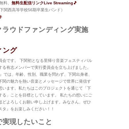
無料、
無料生配信リンクLive Streaming🎵
es（下関西高等学校56期卒業生バンド）
キ
にてクラウドファンディング実施
ィング
員会です。 下関初となる里帰り音楽フェスティバル
する有志メンバーで実行委員会を立ち上げました。
3』では、年齢、性別、職業を問わず、下関出身者、
下関の魅力を熱い音楽とメッセージで世界に発信す
思います。私たちはこのプロジェクトを通じて「下
する」ことを目標としています。 私たちの想いにご
ほどよろしくお願い申し上げます。みなさん、ぜひ
スタ』をお楽しみください！！
で実現したいこと