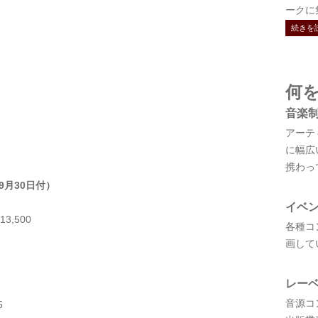
ークに集結
続きを
何
音楽
アーテ
に幅広
携わっ
9月30日付）
イベ
,500
各種コ
画して
レー
音源コ
5