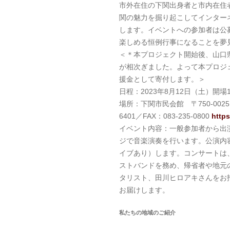
市外在住の下関出身者と市内在住
関の魅力を掘り起こしてインター
します。イベントへの参加者は公
楽しめる恒例行事になることを夢
＜＊本プロジェクト開始後、山口
が相次ぎました。よって本プロジ
援金として寄付します。＞
日程：2023年8月12日（土）開場
場所：下関市民会館 〒750-0025
6401／FAX：083-235-0800
https
イベント内容：一般参加者から出
ジで音楽演奏を行います。公演内容を
イブあり）します。コンサートは、Th
ストバンドを務め、帰省者や地元
タリスト、田川ヒロアキさんをお
お届けします。
私たちの地域のご紹介