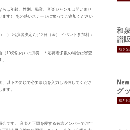
ならば年齢、性別、職業、音楽ジャンルは問いませ
ります） あの熱いステージに奮ってご参加ください
和
日（土） 出演者決定7月12日（金） イベント参加料：
譜
続きを
曲（10分以内）の演奏 ＊応募者多数の場合は審査
す。
New
後、以下の要領で必要事項を入力し送信してくださ
グ
します。
/
続きを
員会です。 音楽と下関を愛する有志メンバーで昨年