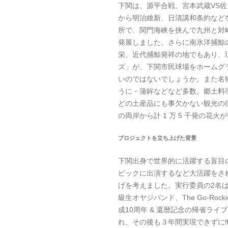
下関は、源平合戦、宮本武蔵VS
から明治維新、日清講和条約など
所で、関門海峡を挟んで九州と対
発展しました。さらに南氷洋捕鯨
栄、近代捕鯨発祥の地でもあり、
ズ」が、下関市民球場をホームグ
いのではないでしょうか。また名
うに・蒲鉾などなど多数。郷土料
どの土産品にも事欠かない観光の
の両岸から計 1 万 5 千発の
プロジェクトを立ち上げた背景
下関出身で世界的に活躍する盲目
ピックに出演するなど大活躍をさ
げを考えました。実行委員の2名は
級生オヤジバンド、The Go-Ro
成10周年 & 還暦記念の帰省ラ
れ、その後も３年間実現できずに