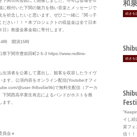
を下関市民会館にて開催しました。今年は会場を市
和泉
域に根付いた下関の魅力を熱い音楽とメッセージで
続きを
化を祈念したいと思います。ぜひご一緒に『関っ子
ください！！＊本プロジェクトの収益金は全て日本
３日）救援金募金箱に寄付します。
14時 開演15時
Shib
前田町2-5-3 https://www.redline-
続きを
ら出演者を公募して選出し、観客を収容したライヴ
す。公演内容をオンライン配信(Youtubeオフィ
tube.com/@user-lh8os5ie9b)で無料生配信（アーカ
Shib
、下関西高卒業生有志によるバンドがホストを務
Festi
します。
"Keep
。
イし続
楽フェ
員会🔹
信！！