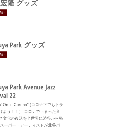
宏隆 グッズ
読む
uya Park
グッズ
読む
uya Park Avenue Jazz
val 22
in' On in Corona" (コロナ下でもトラ
けよう！！） コロナで止まった音
ス文化の復活を全世界に渋谷から発
 スーパー・アーティストが北谷パ